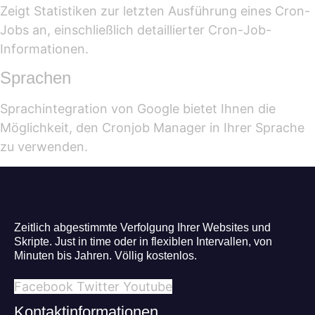
Zeigt Statistiken zur letzten Ausführung eines Cron-
Jobs an, einschließlich detaillierter Cron-Job-
Informationen.
Sprachen
Sprachintegration von Google bietet Ihnen die
Möglichkeit, den Cronjob Manager in Ihrer Sprache
zu verwenden.
Zeitlich
abgestimmte
Verfolgung Ihrer Websites und
Skripte
.
Just
in
time
oder in
flexiblen
Intervallen
, von
Minuten bis Jahren. Völlig
kostenlos
.
Facebook
Twitter
Youtube
Kontaktinformationen