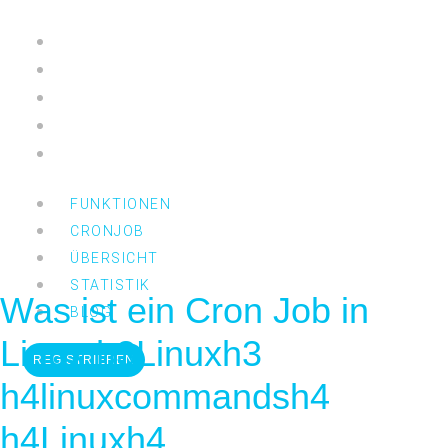
Zum
Inhalt
Funktionen
springen
Cronjob
Übersicht
Statistik
Blog
FUNKTIONEN
CRONJOB
ÜBERSICHT
STATISTIK
Was ist ein Cron Job in
BLOG
Linux h3Linuxh3
REGISTRIEREN
h4linuxcommandsh4
h4Linuxh4